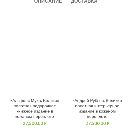
ОПИСАНИЕ
ДОСТАВКА
«Альфонс Муха. Великие
«Андрей Рублев. Великие
ДОБАВИТЬ В КОРЗИНУ
ДОБАВИТЬ В КОРЗИНУ
полотна» подарочное
полотна» интерьерное
книжное издание в
издание в кожаном
кожаном переплете
переплете
27,500.00
27,500.00
Р
Р