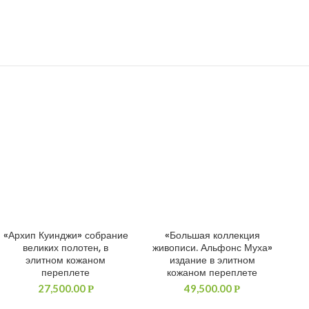
«Архип Куинджи» собрание
«Большая коллекция
ДОБАВИТЬ В КОРЗИНУ
ДОБАВИТЬ В КОРЗИНУ
великих полотен, в
живописи. Альфонс Муха»
элитном кожаном
издание в элитном
переплете
кожаном переплете
27,500.00
49,500.00
Р
Р