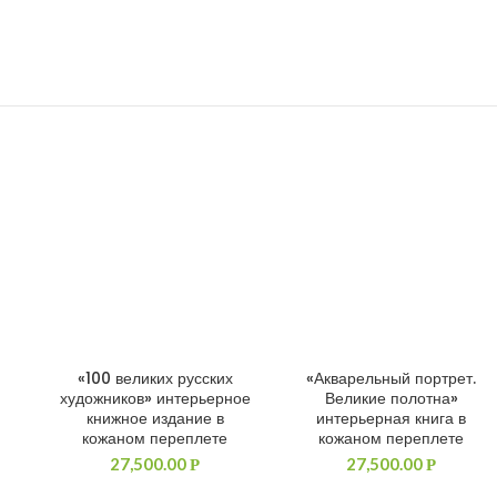
«100 великих русских
«Акварельный портрет.
ДОБАВИТЬ В КОРЗИНУ
ДОБАВИТЬ В КОРЗИНУ
художников» интерьерное
Великие полотна»
книжное издание в
интерьерная книга в
кожаном переплете
кожаном переплете
27,500.00
27,500.00
Р
Р