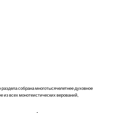
ого раздела собрана многотысячелетнее духовное
ее из всех монотеистических верований,