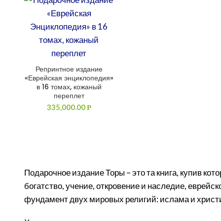
Репринтное издание
ДОБАВИТЬ В КОРЗИНУ
«Еврейская энциклопедия»
в 16 томах, кожаный
переплет
335,000.00
Р
Подарочное издание Торы – это та книга, купив ко
богатство, учение, откровение и наследие, еврейс
фундамент двух мировых религий: ислама и христ