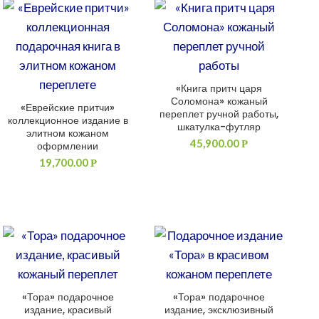
«Книга притч царя
ДОБАВИТЬ В КОРЗИНУ
Соломона» кожаный
«Еврейские притчи»
ДОБАВИТЬ В КОРЗИНУ
переплет ручной работы,
коллекционное издание в
шкатулка-футляр
элитном кожаном
45,900.00
Р
оформлении
19,700.00
Р
«Тора» подарочное
«Тора» подарочное
ДОБАВИТЬ В КОРЗИНУ
ДОБАВИТЬ В КОРЗИНУ
издание, красивый
издание, эксклюзивный