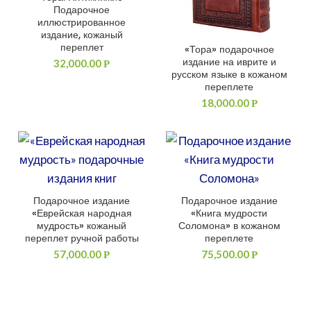
Подарочное
иллюстрированное
издание, кожаный
переплет
«Тора» подарочное
ДОБАВИТЬ В КОРЗИНУ
издание на иврите и
32,000.00
Р
русском языке в кожаном
переплете
18,000.00
Р
Подарочное издание
Подарочное издание
ДОБАВИТЬ В КОРЗИНУ
ДОБАВИТЬ В КОРЗИНУ
«Еврейская народная
«Книга мудрости
мудрость» кожаный
Соломона» в кожаном
переплет ручной работы
переплете
57,000.00
75,500.00
Р
Р