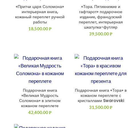
«Притчи царя Соломона»
«Тора. Пятикнижие и
ДОБАВИТЬ В КОРЗИНУ
ДОБАВИТЬ В КОРЗИНУ
интерьерная книга,
гафтарот» подарочное
кожаный переплет ручной
издание, французский
работы
переплет, интерьерная
шкатулка-футляр
18,500.00
Р
39,500.00
Р
Подарочная книга
Подарочная книга «Тора» в
ДОБАВИТЬ В КОРЗИНУ
ДОБАВИТЬ В КОРЗИНУ
«Великая Мудрость
кожаном переплете с
Соломона» в элитном
кристаллами Swarovski
кожаном переплете
31,500.00
Р
42,400.00
Р