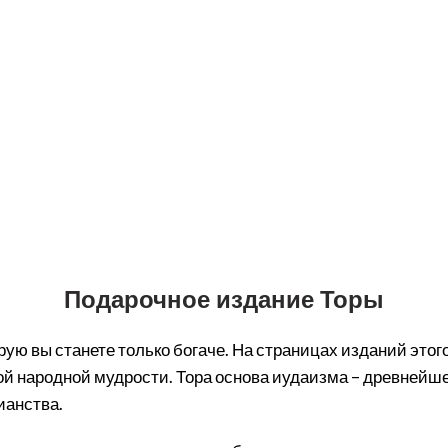
Подарочное издание Торы
торую вы станете только богаче. На страницах изданий эт
кой народной мудрости. Тора основа иудаизма – древнейш
ианства.