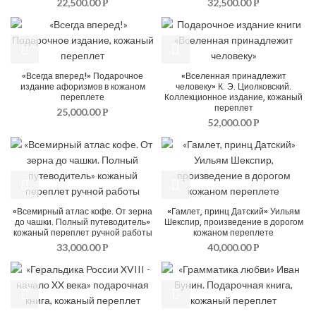
22,500.00
32,500.00
Р
Р
«Всегда вперед!» Подарочное
«Вселенная принадлежит
издание афоризмов в кожаном
человеку» К. Э. Циолковский.
переплете
Коллекционное издание, кожаный
переплет
25,000.00
Р
52,000.00
Р
«Всемирный атлас кофе. От зерна
«Гамлет, принц Датский» Уильям
до чашки. Полный путеводитель»
Шекспир, произведение в дорогом
кожаный переплет ручной работы
кожаном переплете
33,000.00
40,000.00
Р
Р