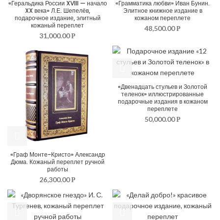
«Геральдика России XVIII — начало
«Грамматика любви» Иван Бунин.
XX века» Л.Е. Шепелёв,
Элитное книжное издание в
подарочное издание, элитный
кожаном переплете
кожаный переплет
48,500.00
Р
31,000.00
Р
«Двенадцать стульев и Золотой
теленок» иллюстрированные
подарочные издания в кожаном
переплете
50,000.00
Р
«Граф Монте-Кристо» Александр
Дюма. Кожаный переплет ручной
работы
26,300.00
Р