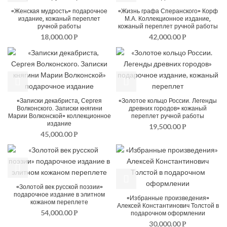
«Женская мудрость» подарочное
«Жизнь графа Сперанского» Корф
издание, кожаный переплет
М.А. Коллекционное издание,
ручной работы
кожаный переплет ручной работы
18,000.00
42,000.00
Р
Р
«Записки декабриста, Сергея
«Золотое кольцо России. Легенды
Волконского. Записки княгини
древних городов» кожаный
Марии Волконской» коллекционное
переплет ручной работы
издание
19,500.00
Р
45,000.00
Р
«Золотой век русской поэзии»
подарочное издание в элитном
«Избранные произведения»
кожаном переплете
Алексей Константинович Толстой в
54,000.00
подарочном оформлении
Р
30,000.00
Р