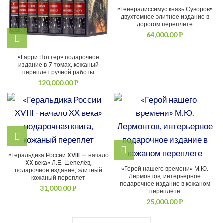
«Генералиссимус князь Суворов»
двухтомное элитное издание в
дорогом переплете
64,000.00
Р
«Гарри Поттер» подарочное
издание в 7 томах, кожаный
переплет ручной работы
120,000.00
Р
«Геральдика России XVIII — начало
XX века» Л.Е. Шепелёв,
«Герой нашего времени» М.Ю.
подарочное издание, элитный
Лермонтов, интерьерное
кожаный переплет
подарочное издание в кожаном
31,000.00
Р
переплете
25,000.00
Р