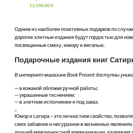
12,500.00
Р
Одним из наиболее позитивных подарков по случаю
дорогие элитные издания будут гордостью для но
посвященные смеху, юмору и веселью.
Подарочные издания книг Сатир
В интернет-магазине Book Present доступны уник
— в кожаной обложке ручной работы;
— украшенные тиснением;
— в элитном исполнении и под заказ.
_
Юмор и сатира – это личностное свойство, позво
смех забавное и несуразное в жизненных явлениях
лучшей межличностной коммуникации, развивает с