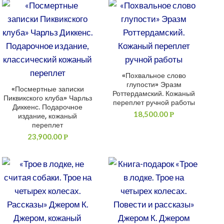
«Похвальное слово
ДОБАВИТЬ В КОРЗИНУ
глупости» Эразм
«Посмертные записки
ДОБАВИТЬ В КОРЗИНУ
Роттердамский. Кожаный
Пиквикского клуба» Чарльз
переплет ручной работы
Диккенс. Подарочное
18,500.00
Р
издание, кожаный
переплет
23,900.00
Р