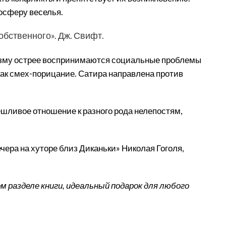
осферу веселья.
обственного». Дж. Свифт.
призму острее воспринимаются социальные проблемы
как смех-порицание. Сатира направлена против
шливое отношение к разного рода нелепостям,
ера на хуторе близ Диканьки» Николая Гоголя,
 разделе книги, идеальный подарок для любого