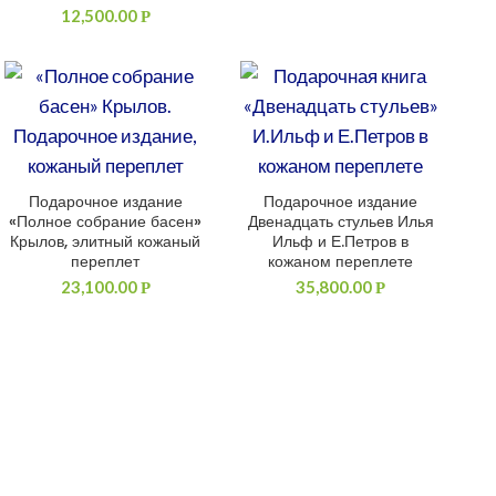
12,500.00
Р
Подарочное издание
Подарочное издание
ДОБАВИТЬ В КОРЗИНУ
ДОБАВИТЬ В КОРЗИНУ
«Полное собрание басен»
Двенадцать стульев Илья
Крылов, элитный кожаный
Ильф и Е.Петров в
переплет
кожаном переплете
23,100.00
35,800.00
Р
Р