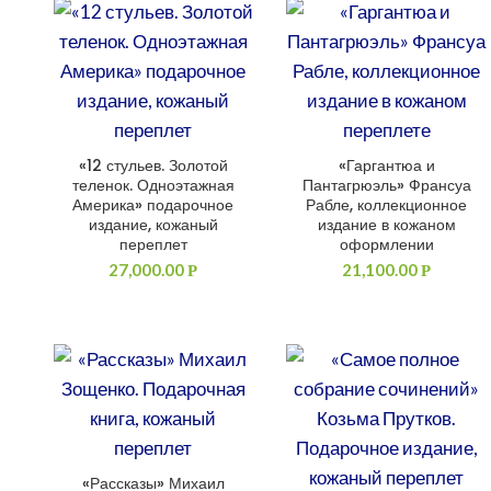
«12 стульев. Золотой
«Гаргантюа и
ДОБАВИТЬ В КОРЗИНУ
ДОБАВИТЬ В КОРЗИНУ
теленок. Одноэтажная
Пантагрюэль» Франсуа
Америка» подарочное
Рабле, коллекционное
издание, кожаный
издание в кожаном
переплет
оформлении
27,000.00
21,100.00
Р
Р
«Рассказы» Михаил
ДОБАВИТЬ В КОРЗИНУ