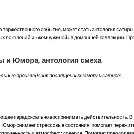
 торжественного события, может стать антология сатиры
вых поколений и «жемчужиной» в домашней коллекции. П
ы и Юмора, антология смеха
альные произведения посвященных юмору и сатире:
ляющее парадоксально воспринимать действительность. В
. Юмор снимает стрессовые состояния, помогает пережи
плоченность и атмосферу доверия. Помогает преодолеват