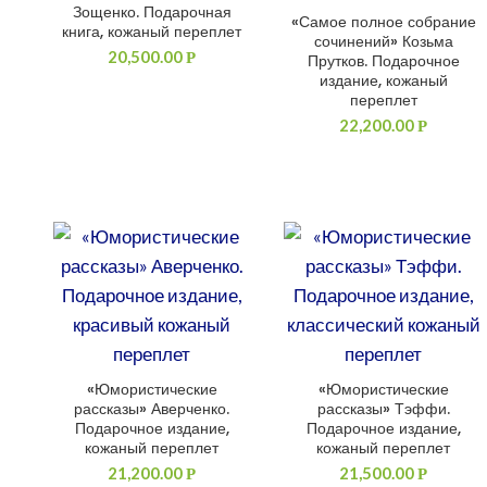
Зощенко. Подарочная
«Самое полное собрание
ДОБАВИТЬ В КОРЗИНУ
книга, кожаный переплет
сочинений» Козьма
20,500.00
Р
Прутков. Подарочное
издание, кожаный
переплет
22,200.00
Р
«Юмористические
«Юмористические
ДОБАВИТЬ В КОРЗИНУ
ДОБАВИТЬ В КОРЗИНУ
рассказы» Аверченко.
рассказы» Тэффи.
Подарочное издание,
Подарочное издание,
кожаный переплет
кожаный переплет
21,200.00
21,500.00
Р
Р