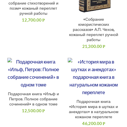
собрание стихотворений и
поэм» кожаный переплет
ручной работы
«Собрание
ДОБАВИТЬ В КОРЗИНУ
12,700.00
Р
юмористических
рассказов» А.П. Чехов,
кожаный переплет ручной
работы
21,300.00
Р
Подарочная книга «Ильф и
ДОБАВИТЬ В КОРЗИНУ
Петров. Полное собрание
Подарочная книга
ДОБАВИТЬ В КОРЗИНУ
сочинений» в одном томе
«История мира в шутках и
12,500.00
Р
анекдотах» в натуральном
кожаном переплете
46,200.00
Р