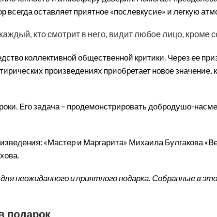
р всегда оставляет приятное «послевкусие» и легкую атм
каждый, кто смотрит в него, видит любое лицо, кроме с
редство коллективной общественной критики. Через ее 
тирических произведениях приобретает новое значение, 
роки. Его задача – продемонстрировать добродушо-насме
ведения: «Мастер и Маргарита» Михаила Булгакова «Веч
хова.
я неожиданного и приятного подарка. Собранные в этом
в подарок