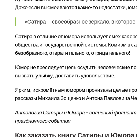
Даже если высмеиваются какие-то недостатки, юмо
«Сатира — своеобразное зеркало, в которое 
Сатира в отличие от юмора использует смех как с
общества и государственной системы. Комизм в са
безобразного, отвратительного, отрицательного!
Юмор не преследует цель осудить человеческие по
вызвать улыбку, доставить удовольствие.
Ярким, искромётным юмором пронизаны целые произ
рассказы Михаила Зощенко и Антона Павловича Че
Антология Сатиры и Юмора – солидный фолиант дл
праздничного события
Как заказать книгу Сатиры и Юмора 