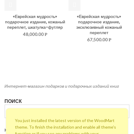
«Еврейская мудрость»
«Еврейская мудрость»
подарочное издание, кожаный
подарочное издание,
переплет, шкатулка-футляр
эксклюзивный кожаный
переплет
48,000.00
Р
67,500.00
Р
Интернет-магазин подарков и подарочных изданий книг
ПОИСК
You just installed the latest version of the WoodMart
theme. To finish the installation and enable all theme's
КОНТАКТЫ
function or if you see any problems with your