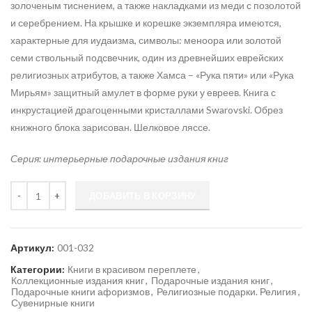
золоченым тиснением, а также накладками из меди с позолотой
и серебрением. На крышке и корешке экземпляра имеются,
характерные для иудаизма, символы: меноора или золотой
семи ствольный подсвечник, один из древнейших еврейских
религиозных атрибутов, а также Хамса – «Рука пяти» или «Рука
Мирьям» защитный амулет в форме руки у евреев. Книга с
инкрустацией драгоценными кристаллами Swarovski. Обрез
книжного блока зарисован. Шелковое ляссе.
Серия: интерьерные подарочные издания книг
Количество
ДОБАВИТЬ В КОРЗИНУ
Артикул:
001-032
Категории:
Книги в красивом переплете
,
Коллекционные издания книг
,
Подарочные издания книг
,
Подарочные книги афоризмов
,
Религиозные подарки. Религия
,
Сувенирные книги