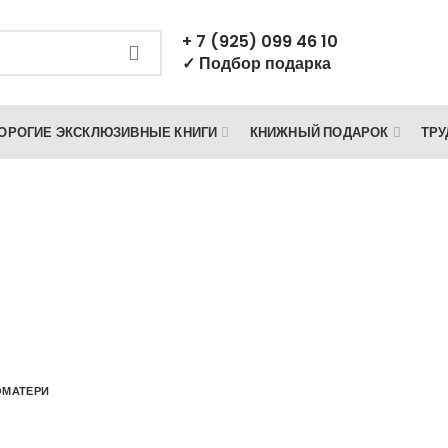
+ 7 (925) 099 46 10
✓ Подбор подарка
ОРОГИЕ ЭКСКЛЮЗИВНЫЕ КНИГИ
КНИЖНЫЙ ПОДАРОК
ТРУ
Иконы Богоматери
 ПОДАРОЧНЫЕ КНИГИ
ПОДАРОЧНЫЕ ИЗДАНИЯ КНИГ
БА
НА АНГЛИЙСКОМ И ДРУГИХ ЯЗЫКАХ
ОМАТЕРИ