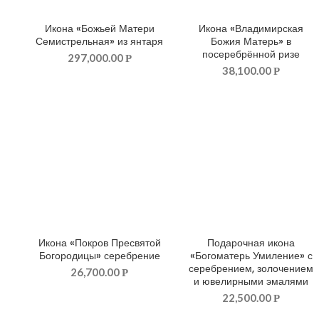
Икона «Божьей Матери
Икона «Владимирская
ДОБАВИТЬ В КОРЗИНУ
ДОБАВИТЬ В КОРЗИНУ
Семистрельная» из янтаря
Божия Матерь» в
посеребрённой ризе
297,000.00
Р
38,100.00
Р
Икона «Покров Пресвятой
Подарочная икона
ДОБАВИТЬ В КОРЗИНУ
ДОБАВИТЬ В КОРЗИНУ
Богородицы» серебрение
«Богоматерь Умиление» с
серебрением, золочением
26,700.00
Р
и ювелирными эмалями
22,500.00
Р