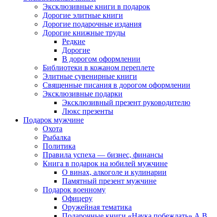
Эксклюзивные книги в подарок
Дорогие элитные книги
Дорогие подарочные издания
Дорогие книжные труды
Редкие
Дорогие
В дорогом оформлении
Библиотеки в кожаном переплете
Элитные сувенирные книги
Священные писания в дорогом оформлении
Эксклюзивные подарки
Эксклюзивный презент руководителю
Люкс презенты
Подарок мужчине
Охота
Рыбалка
Политика
Правила успеха — бизнес, финансы
Книга в подарок на юбилей мужчине
О винах, алкоголе и кулинарии
Памятный презент мужчине
Подарок военному
Офицеру
Оружейная тематика
Подарочные книги «Наука побеждать» А.В.