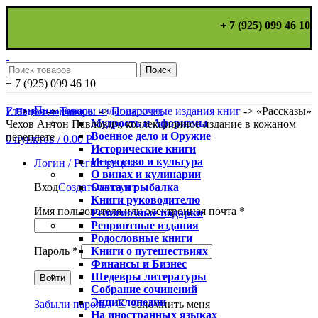
+ 7 (925) 099 46 10
Поиск
+ 7 (925) 099 46 10
Подарочные издания книг
Главная
->
Товары
->
Подарочные издания книг
->
«Рассказы»
✓ Подбор подарка
Мудрость и Афоризмы
Чехов Антон Павлович, коллекционное издание в кожаном
Военное дело и Оружие
переплете
0
пунктов
/
0.00
Р
Исторические книги
Искусство и культура
Логин / Регистрация
О винах и кулинарии
Охота и рыбалка
Вход
Создать аккаунт
Книги руководителю
Имя пользователя или электронная почта
*
Религиозные подарки
Репринтные издания
Родословные книги
Книги о путешествиях
Пароль
*
Финансы и Бизнес
Шедевры литературы
Войти
Собрание сочинений
Энциклопедии
Забыли пароль?
Запомнить меня
На иностранных языках