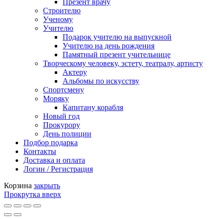
Презент врачу
Строителю
Ученому
Учителю
Подарок учителю на выпускной
Учителю на день рождения
Памятный презент учительнице
Творческому человеку, эстету, театралу, артисту
Актеру
Альбомы по искусству
Спортсмену
Моряку
Капитану корабля
Новый год
Прокурору
День полиции
Подбор подарка
Контакты
Доставка и оплата
Логин / Регистрация
Корзина
закрыть
Прокрутка вверх