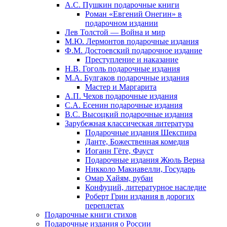
А.С. Пушкин подарочные книги
Роман «Евгений Онегин» в
подарочном издании
Лев Толстой — Война и мир
М.Ю. Лермонтов подарочные издания
Ф.М. Достоевский подарочное издание
Преступление и наказание
Н.В. Гоголь подарочные издания
М.А. Булгаков подарочные издания
Мастер и Маргарита
А.П. Чехов подарочные издания
С.А. Есенин подарочные издания
В.С. Высоцкий подарочные издания
Зарубежная классическая литература
Подарочные издания Шекспира
Данте, Божественная комедия
Иоганн Гёте, Фауст
Подарочные издания Жюль Верна
Никколо Макиавелли, Государь
Омар Хайям, рубаи
Конфуций, литературное наследие
Роберт Грин издания в дорогих
переплетах
Подарочные книги стихов
Подарочные издания о России