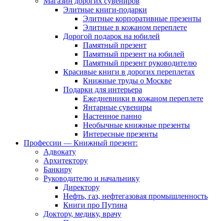
Магазин дорогих сувениров
Элитные книги-подарки
Элитные корпоративные презенты
Элитные в кожаном переплете
Дорогой подарок на юбилей
Памятный презент
Памятный презент на юбилей
Памятный презент руководителю
Красивые книги в дорогих переплетах
Книжные труды о Москве
Подарки для интерьера
Ежедневники в кожаном переплете
Янтарные сувениры
Настенное панно
Необычные книжные презенты
Интересные презенты
Профессии — Книжный презент:
Адвокату
Архитектору
Банкиру
Руководителю и начальнику
Директору
Нефть, газ, нефтегазовая промышленность
Книги про Путина
Доктору, медику, врачу