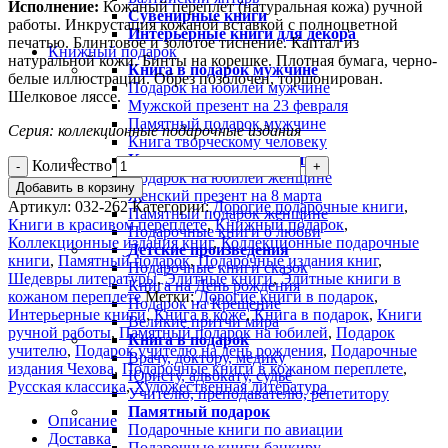
Исполнение:
Кожаный переплет (натуральная кожа) ручной
Сувенирные книги
работы. Инкрустация кожаной вставкой с полноцветной
Интерьерные книги для декора
печатью. Блинтовое и золотое тиснение. Каптал из
Книжный подарок
натуральной кожи. Бинты на корешке. Плотная бумага, черно-
Книга в подарок мужчине
белые иллюстрации. Обрез позолочен, торшонирован.
Подарок на юбилей мужчине
Шелковое ляссе.
Мужской презент на 23 февраля
Памятный подарок мужчине
Серия: коллекционные подарочные издания
Книга творческому человеку
Книга в подарок женщине
Количество
Подарок на юбилей женщине
Добавить в корзину
Женский презент на 8 марта
Артикул:
032-262
Категории:
Дорогие подарочные книги
,
Памятный подарок женщине
Книги в красивом переплете
,
Книжный подарок
,
Подарочные книги о любви
Коллекционные издания книг
,
Коллекционные подарочные
Детские произведения
книги
,
Памятный подарок
,
Подарочные издания книг
,
Подарочные книги сказок
Шедевры литературы
,
Элитные книги
,
Элитные книги в
Книга на День рождения
кожаном переплете
Метки:
Дорогие книги в подарок
,
Подарок на Крещение
Интерьерные книги
,
Книга в коже
,
Книга в подарок
,
Книги
Великие притчи мира
ручной работы
,
Памятный подарок на юбилей
,
Подарок
Книга в подарок
учителю
,
Подарок учителю на день рождения
,
Подарочные
Врачу, доктору, медику
издания Чехова
,
Подарочные книги в кожаном переплете
,
Юристу, адвокату, судье
Русская классика
,
Художественная литература
Учителю, преподавателю, репетитору
Памятный подарок
Описание
Подарочные книги по авиации
Доставка
Подарочные книги банкиру