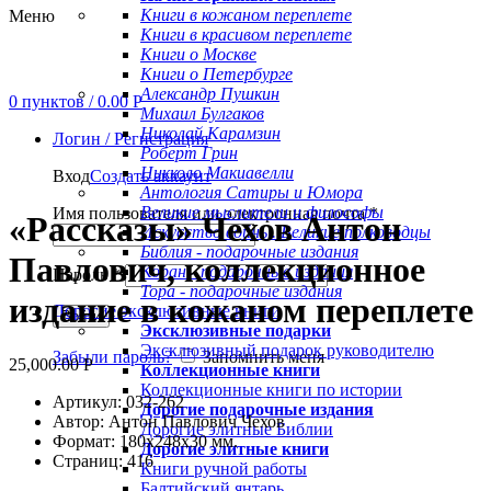
Книги в кожаном переплете
Меню
Книги в красивом переплете
Книги о Москве
Книги о Петербурге
Александр Пушкин
0
пунктов
/
0.00
Р
Михаил Булгаков
Николай Карамзин
Логин / Регистрация
Роберт Грин
Никколо Макиавелли
Увеличить
Вход
Создать аккаунт
Антология Сатиры и Юмора
Великие мыслители и философы
Имя пользователя или электронная почта
*
«Рассказы» Чехов Антон
Искусство войны. Великие полководцы
Библия - подарочные издания
Павлович, коллекционное
Коран - подарочные издания
Пароль
*
Тора - подарочные издания
издание в кожаном переплете
Дорогие эксклюзивные книги
Войти
Эксклюзивные подарки
Эксклюзивный подарок руководителю
Забыли пароль?
Запомнить меня
25,000.00
Р
Коллекционные книги
Коллекционные книги по истории
Артикул: 032-262
Дорогие подарочные издания
Автор: Антон Павлович Чехов
Дорогие элитные Библии
Формат: 180х248х30 мм.
Дорогие элитные книги
Страниц: 416
Книги ручной работы
Балтийский янтарь