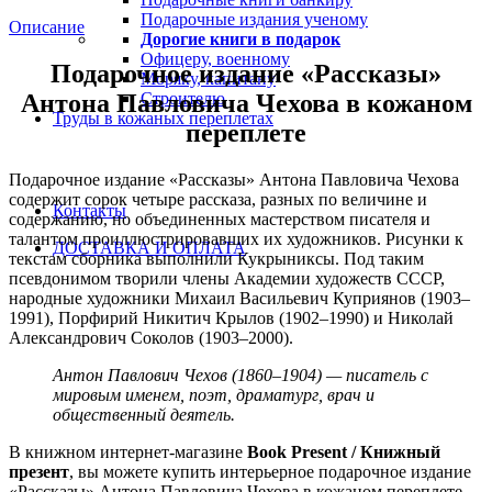
Подарочные издания ученому
Описание
Дорогие книги в подарок
Офицеру, военному
Подарочное издание «Рассказы»
Моряку, капитану
Антона Павловича Чехова в кожаном
Строителю
Труды в кожаных переплетах
переплете
Подарочное издание «Рассказы» Антона Павловича Чехова
содержит сорок четыре рассказа, разных по величине и
Контакты
содержанию, но объединенных мастерством писателя и
талантом проиллюстрировавших их художников. Рисунки к
ДОСТАВКА И ОПЛАТА
текстам сборника выполнили Кукрыниксы. Под таким
псевдонимом творили члены Академии художеств СССР,
народные художники Михаил Васильевич Куприянов (1903–
1991), Порфирий Никитич Крылов (1902–1990) и Николай
Александрович Соколов (1903–2000).
Антон Павлович Чехов (1860–1904) — писатель с
мировым именем, поэт, драматург, врач и
общественный деятель.
В книжном интернет-магазине
Book Present / Книжный
презент
, вы можете купить интерьерное подарочное издание
«Рассказы» Антона Павловича Чехова в кожаном переплете.