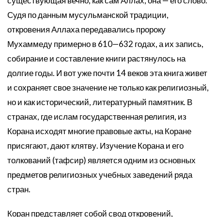
существующая вечно, как сам Аллах, она — его слово.
Судя по данным мусульманской традиции,
откровения Аллаха передавались пророку
Мухаммеду примерно в 610—632 годах, а их запись,
собирание и составление книги растянулось на
долгие годы. И вот уже почти 14 веков эта книга живет
и сохраняет свое значение не только как религиозный,
но и как исторический, литературный памятник. В
странах, где ислам государственная религия, из
Корана исходят многие правовые акты, на Коране
присягают, дают клятву. Изучение Корана и его
толкований (тафсир) является одним из основных
предметов религиозных учебных заведений ряда
стран.
Коран представляет собой свод откровений,