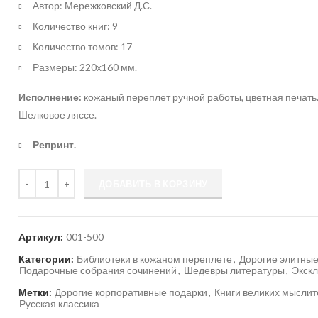
Автор: Мережковский Д.С.
Количество книг: 9
Количество томов: 17
Размеры: 220х160 мм.
Исполнение:
кожаный переплет ручной работы, цветная печать.
Шелковое ляссе.
Репринт.
Количество
ДОБАВИТЬ В КОРЗИНУ
Артикул:
001-500
Категории:
Библиотеки в кожаном переплете
,
Дорогие элитные
Подарочные собрания сочинений
,
Шедевры литературы
,
Экск
Метки:
Дорогие корпоративные подарки
,
Книги великих мысли
Русская классика