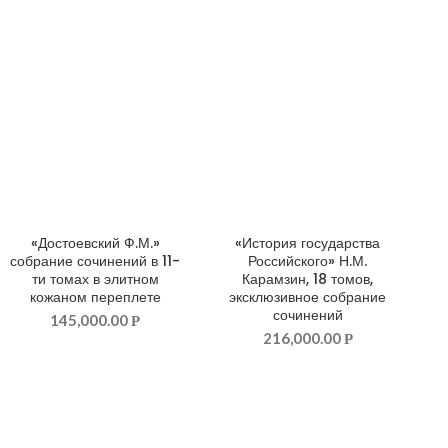
«Достоевский Ф.М.»
«История государства
ДОБАВИТЬ В КОРЗИНУ
ДОБАВИТЬ В КОРЗИНУ
собрание сочинений в 11-
Российского» Н.М.
ти томах в элитном
Карамзин, 18 томов,
кожаном переплете
эксклюзивное собрание
сочинений
145,000.00
Р
216,000.00
Р