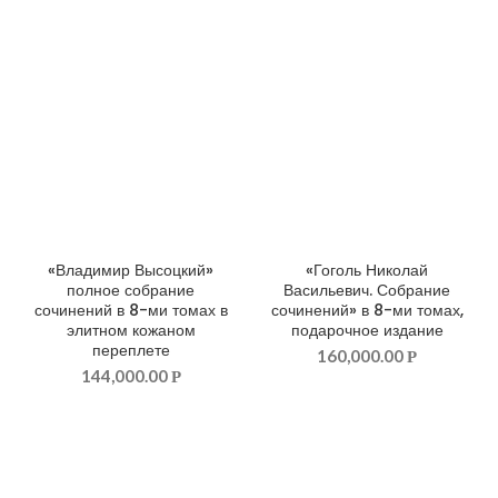
«Владимир Высоцкий»
«Гоголь Николай
ДОБАВИТЬ В КОРЗИНУ
ДОБАВИТЬ В КОРЗИНУ
полное собрание
Васильевич. Собрание
сочинений в 8-ми томах в
сочинений» в 8-ми томах,
элитном кожаном
подарочное издание
переплете
160,000.00
Р
144,000.00
Р