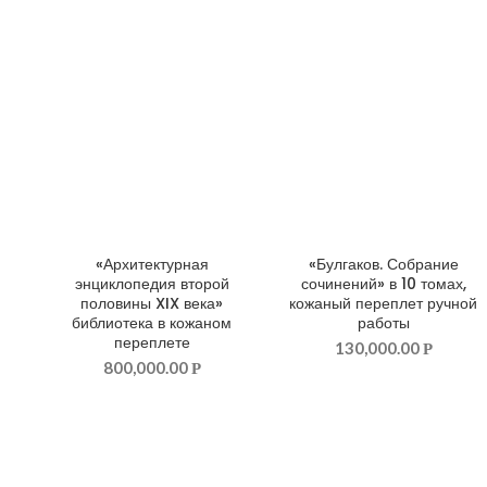
«Архитектурная
«Булгаков. Собрание
ДОБАВИТЬ В КОРЗИНУ
ДОБАВИТЬ В КОРЗИНУ
энциклопедия второй
сочинений» в 10 томах,
половины XIX века»
кожаный переплет ручной
библиотека в кожаном
работы
переплете
130,000.00
Р
800,000.00
Р