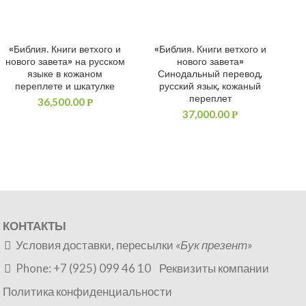
«Библия. Книги ветхого и
«Библия. Книги ветхого и
ДОБАВИТЬ В КОРЗИНУ
ДОБАВИТЬ В КОРЗИНУ
нового завета» на русском
нового завета»
языке в кожаном
Синодальный перевод,
переплете и шкатулке
русский язык, кожаный
переплет
36,500.00
Р
37,000.00
Р
КОНТАКТЫ
Условия доставки, пересылки
«Бук презент»
Phone: +7 (925) 099 46 10
Реквизиты компании
Политика конфиденциальности