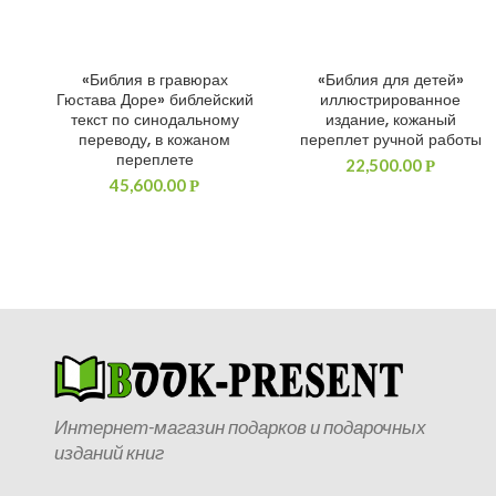
«Библия в гравюрах
«Библия для детей»
ДОБАВИТЬ В КОРЗИНУ
ДОБАВИТЬ В КОРЗИНУ
Гюстава Доре» библейский
иллюстрированное
текст по синодальному
издание, кожаный
переводу, в кожаном
переплет ручной работы
переплете
22,500.00
Р
45,600.00
Р
Интернет-магазин подарков и подарочных
изданий книг