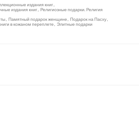
ллекционные издания книг
,
чные издания книг
,
Религиозные подарки. Религия
оты
,
Памятный подарок женщине
,
Подарок на Пасху
,
ниги в кожаном переплете
,
Элитные подарки