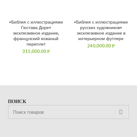
«Библия с иллюстрациями
«Библия с иллюстрациями
ДОБАВИТЬ В КОРЗИНУ
ДОБАВИТЬ В КОРЗИНУ
Гюстава Доре»
русских художников»
эксклюзивное издание,
эксклюзивное издание в
французский кожаный
интерьерном футляре
переплет
240,000.00
Р
315,000.00
Р
ПОИСК