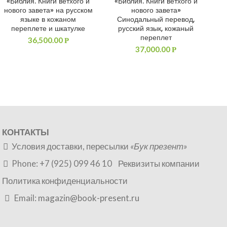
«Библия. Книги ветхого и
«Библия. Книги ветхого и
ДОБАВИТЬ В КОРЗИНУ
ДОБАВИТЬ В КОРЗИНУ
нового завета» на русском
нового завета»
языке в кожаном
Синодальный перевод,
переплете и шкатулке
русский язык, кожаный
переплет
36,500.00
Р
37,000.00
Р
КОНТАКТЫ
Условия доставки, пересылки
«Бук презент»
Phone: +7 (925) 099 46 10
Реквизиты компании
Политика конфиденциальности
Email:
magazin@book-present.ru