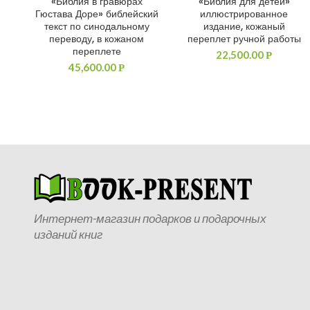
«Библия в гравюрах
«Библия для детей»
ДОБАВИТЬ В КОРЗИНУ
ДОБАВИТЬ В КОРЗИНУ
Гюстава Доре» библейский
иллюстрированное
текст по синодальному
издание, кожаный
переводу, в кожаном
переплет ручной работы
переплете
22,500.00
Р
45,600.00
Р
Интернет-магазин подарков и подарочных
изданий книг