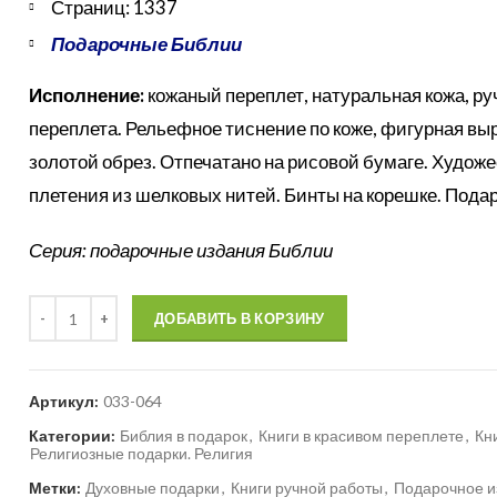
Страниц: 1337
Подарочные Библии
Исполнение:
кожаный переплет, натуральная кожа, ру
переплета. Рельефное тиснение по коже, фигурная вы
золотой обрез. Отпечатано на рисовой бумаге. Художе
плетения из шелковых нитей. Бинты на корешке. Пода
Серия: подарочные издания Библии
Количество
ДОБАВИТЬ В КОРЗИНУ
Артикул:
033-064
Категории:
Библия в подарок
,
Книги в красивом переплете
,
Кн
Религиозные подарки. Религия
Метки:
Духовные подарки
,
Книги ручной работы
,
Подарочное и