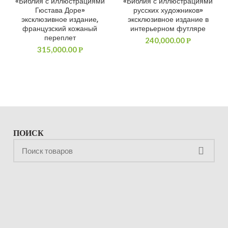
«Библия с иллюстрациями
«Библия с иллюстрациями
ДОБАВИТЬ В КОРЗИНУ
ДОБАВИТЬ В КОРЗИНУ
Гюстава Доре»
русских художников»
эксклюзивное издание,
эксклюзивное издание в
французский кожаный
интерьерном футляре
переплет
240,000.00
Р
315,000.00
Р
ПОИСК