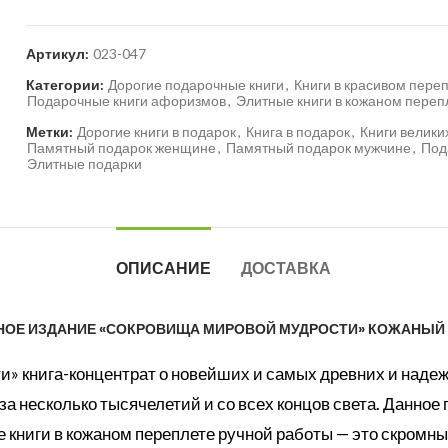
Артикул:
023-047
Категории:
Дорогие подарочные книги
,
Книги в красивом пере
Подарочные книги афоризмов
,
Элитные книги в кожаном переп
Метки:
Дорогие книги в подарок
,
Книга в подарок
,
Книги велик
Памятный подарок женщине
,
Памятный подарок мужчине
,
Под
Элитные подарки
ОПИСАНИЕ
ДОСТАВКА
ОЕ ИЗДАНИЕ «СОКРОВИЩА МИРОВОЙ МУДРОСТИ» КОЖАНЫЙ
» книга-концентрат о новейших и самых древних и надеж
а несколько тысячелетий и со всех концов света. Данное
книги в кожаном переплете ручной работы — это скромный