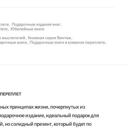
плете
,
Подарочные издания книг
,
лете
,
Юбилейные книги
их мыслителей
,
Книжная серия Винтаж
,
арочные книги
,
Подарочные книги в кожаном переплете
,
 ПЕРЕПЛЕТ
ных принципах жизни, почерпнутых из
 подарочное издание, идеальный подарок для
, но солидный презент, который будет по