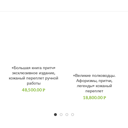
«Большая книга притч»
ДОБАВИТЬ В КОРЗИНУ
эксклюзивное издание,
«Великие полководцы.
ДОБАВИТЬ В КОРЗИНУ
кожаный переплет ручной
Афоризмы, притчи,
работы
легенды» кожаный
48,500.00
Р
переплет
18,800.00
Р