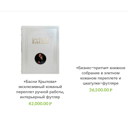
«Бизнес-притчи» книжное
ДОБАВИТЬ В КОРЗИНУ
собрание в элитном
кожаном переплете и
«Басни Крылова»
ДОБАВИТЬ В КОРЗИНУ
шкатулке-футляре
эксклюзивный кожаный
36,500.00
Р
переплет ручной работы,
интерьерный футляр
42,000.00
Р