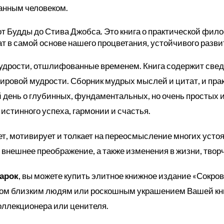
анным человеком.
т Будды до Стива Джобса. Это книга о практической фил
 в самой основе нашего процветания, устойчивого развит
удрости, отшлифованные временем. Книга содержит свед
ровой мудрости. Сборник мудрых мыслей и цитат, и пра
 день о глубинных, фундаментальных, но очень простых и
истинного успеха, гармонии и счастья.
, мотивирует и толкает на переосмысление многих устоя
нешнее преображение, а также изменения в жизни, творче
дарок
, вы можете купить элитное книжное издание «Сокро
зом близким людям или роскошным украшением Вашей кни
ллекционера или ценителя.