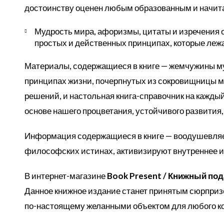
достоинству оценен любым образованным и начит
Мудрость мира, афоризмы, цитаты и изречения о
простых и действенных принципах, которые лежат
Материалы, содержащиеся в книге — жемчужины м
принципах жизни, почерпнутых из сокровищницы ми
решений, и настольная книга-справочник на каждый
основе нашего процветания, устойчивого развития, 
Информация содержащиеся в книге — воодушевляет
философских истинах, активизируют внутреннее и в
В интернет-магазине
Book Present / Книжный по
Данное книжное издание станет принятым сюрпри
по-настоящему желанными объектом для любого ко