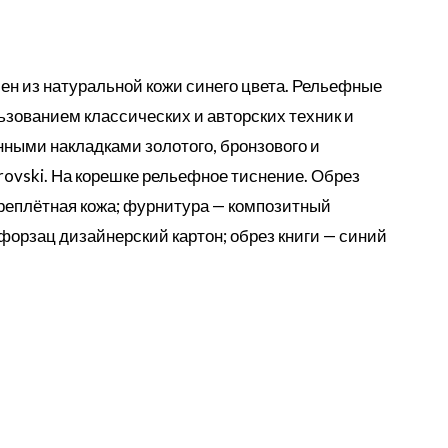
ен из натуральной кожи синего цвета. Рельефные
ьзованием классических и авторских техник и
ными накладками золотого, бронзового и
ovski. На корешке рельефное тиснение. Обрез
реплётная кожа; фурнитура — композитный
орзац дизайнерский картон; обрез книги — синий