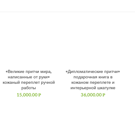
«Великие притчи мира,
«Дипломатические притчи»
«Д
ДОБАВИТЬ В КОРЗИНУ
ДОБАВИТЬ В КОРЗИНУ
написанные от руки»
подарочная книга в
кожаный переплет ручной
кожаном переплете и
ш
работы
интерьерной шкатулке
15,000.00
36,000.00
Р
Р