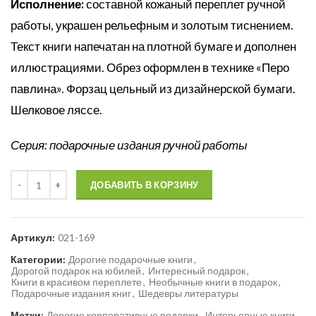
Исполнение:
составной кожаный переплет ручной
работы, украшен рельефным и золотым тиснением.
Текст книги напечатан на плотной бумаге и дополнен
иллюстрациями. Обрез оформлен в технике «Перо
павлина». Форзац цельный из дизайнерской бумаги.
Шелковое ляссе.
Серия: подарочные издания ручной работы
Количество
ДОБАВИТЬ В КОРЗИНУ
Артикул:
021-169
Категории:
Дорогие подарочные книги
,
Дорогой подарок на юбилей
,
Интересный подарок
,
Книги в красивом переплете
,
Необычные книги в подарок
,
Подарочные издания книг
,
Шедевры литературы
Метки:
Дорогие корпоративные подарки
,
Интерьерные книги
,