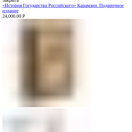
Закрыть
«История Государства Российского» Карамзин. Подарочное
издание
24,000.00
Р