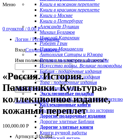
Книги в кожаном переплете
Меню
Книги в красивом переплете
Книги о Москве
Книги о Петербурге
Александр Пушкин
0
пунктов
/
0.00
Р
Михаил Булгаков
Николай Карамзин
Логин / Регистрация
Роберт Грин
Никколо Макиавелли
Вход
Создать аккаунт
Антология Сатиры и Юмора
Великие мыслители и философы
Имя пользователя или электронная почта
*
Увеличить
Искусство войны. Великие полководцы
Библия - подарочные издания
«Россия. История.
Коран - подарочные издания
Пароль
*
Тора - подарочные издания
Памятники. Культура»
Дорогие эксклюзивные книги
Войти
Эксклюзивные подарки
коллекционное издание,
Эксклюзивный подарок руководителю
Забыли пароль?
Запомнить меня
Коллекционные книги
кожаный переплет
Коллекционные книги по истории
Дорогие подарочные издания
Дорогие элитные Библии
100,000.00
Р
Дорогие элитные книги
Книги ручной работы
Артикул: 015-084
Балтийский янтарь