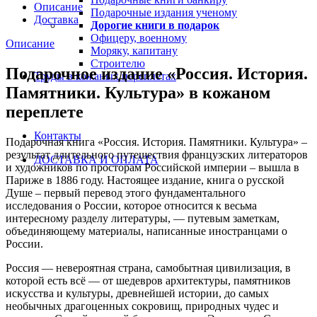
Описание
Подарочные издания ученому
Доставка
Дорогие книги в подарок
Офицеру, военному
Описание
Моряку, капитану
Строителю
Подарочное издание «Россия. История.
Труды в кожаных переплетах
Памятники. Культура» в кожаном
переплете
Контакты
Подарочная книга «Россия. История. Памятники. Культура» –
результат длительного путешествия французских литераторов
ДОСТАВКА И ОПЛАТА
и художников по просторам Российской империи – вышла в
Париже в 1886 году. Настоящее издание, книга о русской
Душе – первый перевод этого фундаментального
исследования о России, которое относится к весьма
интересному разделу литературы, — путевым заметкам,
объединяющему материалы, написанные иностранцами о
России.
Россия — невероятная страна, самобытная цивилизация, в
которой есть всё — от шедевров архитектуры, памятников
искусства и культуры, древнейшей истории, до самых
необычных драгоценных сокровищ, природных чудес и