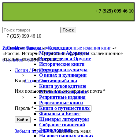
+ 7 (925) 099 46 10
Поиск
+ 7 (925) 099 46 10
Подарочные издания книг
Главная
->
Товары
->
Коллекционные издания книг
->
✓ Подбор подарка
Мудрость и Афоризмы
«Россия. История. Памятники. Культура» коллекционное
Военное дело и Оружие
издание, кожаный переплет
0
пунктов
/
0.00
Р
Исторические книги
Искусство и культура
Логин / Регистрация
О винах и кулинарии
Охота и рыбалка
Вход
Создать аккаунт
Книги руководителю
Имя пользователя или электронная почта
*
Религиозные подарки
Репринтные издания
Родословные книги
Книги о путешествиях
Пароль
*
Финансы и Бизнес
Шедевры литературы
Войти
Собрание сочинений
Энциклопедии
Забыли пароль?
Запомнить меня
На иностранных языках