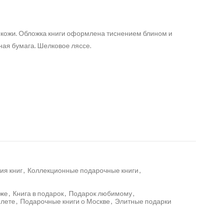
 кожи. Обложка книги оформлена тиснением блином и
ная бумага. Шелковое ляссе.
ия книг
,
Коллекционные подарочные книги
,
оже
,
Книга в подарок
,
Подарок любимому
,
плете
,
Подарочные книги о Москве
,
Элитные подарки