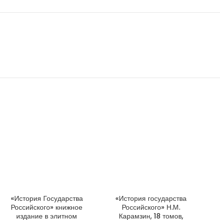
«История Государства
«История государства
ДОБАВИТЬ В КОРЗИНУ
ДОБАВИТЬ В КОРЗИНУ
Российского» книжное
Российского» Н.М.
издание в элитном
Карамзин, 18 томов,