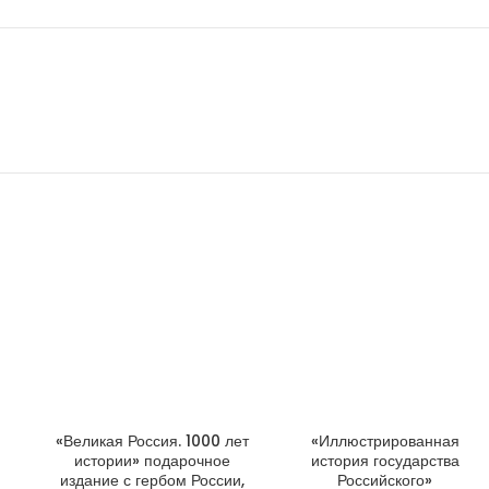
«Великая Россия. 1000 лет
«Иллюстрированная
ДОБАВИТЬ В КОРЗИНУ
ДОБАВИТЬ В КОРЗИНУ
истории» подарочное
история государства
издание с гербом России,
Российского»