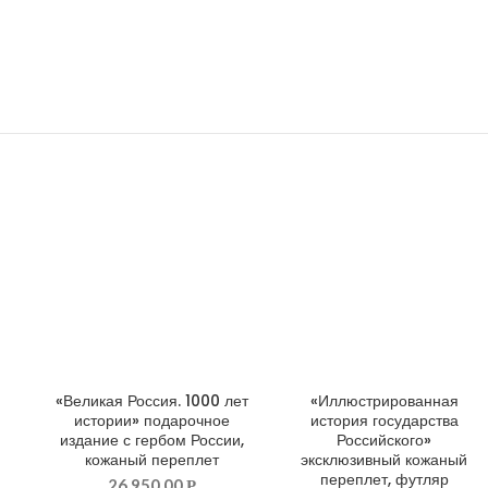
«Великая Россия. 1000 лет
«Иллюстрированная
ДОБАВИТЬ В КОРЗИНУ
ДОБАВИТЬ В КОРЗИНУ
истории» подарочное
история государства
издание с гербом России,
Российского»
кожаный переплет
эксклюзивный кожаный
переплет, футляр
26,950.00
Р