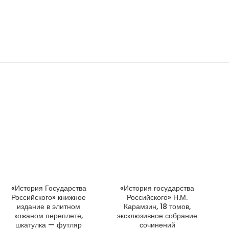
«История Государства
«История государства
ДОБАВИТЬ В КОРЗИНУ
ДОБАВИТЬ В КОРЗИНУ
Российского» книжное
Российского» Н.М.
издание в элитном
Карамзин, 18 томов,
кожаном переплете,
эксклюзивное собрание
шкатулка — футляр
сочинений