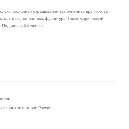
сколько послойных окрашиваний выполненных вручную, за
рхата, гальванопластика, фурнитура. Темно-коричневый
а. Подарочный мешочек.
тории
е книги по истории России