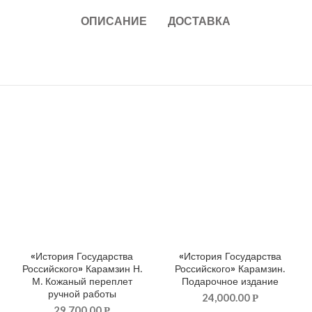
ОПИСАНИЕ
ДОСТАВКА
«История Государства
«История Государства
ДОБАВИТЬ В КОРЗИНУ
ДОБАВИТЬ В КОРЗИНУ
Российского» Карамзин Н.
Российского» Карамзин.
М. Кожаный переплет
Подарочное издание
ручной работы
24,000.00
Р
29,700.00
Р