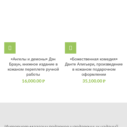
«Ангелы и демоны» Дэн
«Божественная комедия»
Браун, книжное издание в
Данте Алигьери, произведение
кожаном переплете ручной
в кожаном подарочном
работы
оформлении
16,000.00
35,100.00
Р
Р
Интернет-магазин подарков и подарочных изданий