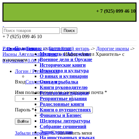
+ 7 (925) 099 46 10
Поиск
+ 7 (925) 099 46 10
Подарочные издания книг
Главная
->
Товары
->
Балтийский янтарь
->
Дорогие иконы
->
✓ Подбор подарка
Мудрость и Афоризмы
Иконы Ангела-хранителя
->
Икона «Ангел Хранитель» с
Военное дело и Оружие
золочением
0
пунктов
/
0.00
Р
Исторические книги
Искусство и культура
Логин / Регистрация
О винах и кулинарии
Охота и рыбалка
Вход
Создать аккаунт
Книги руководителю
Имя пользователя или электронная почта
*
Религиозные подарки
Репринтные издания
Родословные книги
Книги о путешествиях
Пароль
*
Финансы и Бизнес
Шедевры литературы
Войти
Собрание сочинений
Энциклопедии
Забыли пароль?
Запомнить меня
На иностранных языках