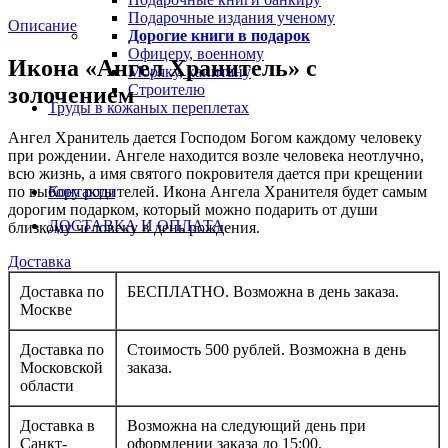
Подарочные издания ученому
Описание
Дорогие книги в подарок
Офицеру, военному
Икона «Ангел Хранитель» с
Моряку, капитану
Строителю
золочением
Труды в кожаных переплетах
Ангел Хранитель дается Господом Богом каждому человеку
при рождении. Ангеле находится возле человека неотлучно,
всю жизнь, а имя святого покровителя дается при крещении
по выбору родителей. Икона Ангела Хранителя будет самым
Контакты
дорогим подарком, который можно подарить от души
ДОСТАВКА И ОПЛАТА
близкому человеку в день рождения.
Доставка
Доставка по
БЕСПЛАТНО. Возможна в день заказа.
Москве
Доставка по
Стоимость 500 рублей. Возможна в день
Московской
заказа.
области
Доставка в
Возможна на следующий день при
Санкт-
оформлении заказа до 15:00.