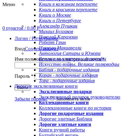
Книги в кожаном переплете
Меню
Книги в красивом переплете
Книги о Москве
Книги о Петербурге
Александр Пушкин
0
пунктов
/
0.00
Р
Михаил Булгаков
Николай Карамзин
Логин / Регистрация
Роберт Грин
Никколо Макиавелли
Вход
Создать аккаунт
Антология Сатиры и Юмора
Великие мыслители и философы
Имя пользователя или электронная почта
*
Искусство войны. Великие полководцы
Библия - подарочные издания
Коран - подарочные издания
Пароль
*
Тора - подарочные издания
Дорогие эксклюзивные книги
Войти
Эксклюзивные подарки
Эксклюзивный подарок руководителю
Забыли пароль?
Запомнить меня
Коллекционные книги
Коллекционные книги по истории
Дорогие подарочные издания
Дорогие элитные Библии
Дорогие элитные книги
Книги ручной работы
Балтийский янтарь