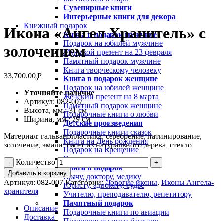
Сувенирные книги
Увеличить
Интерьерные книги для декора
Книжный подарок
Икона «Ангел Хранитель» с
Книга в подарок мужчине
Подарок на юбилей мужчине
золочением
Мужской презент на 23 февраля
Памятный подарок мужчине
Книга творческому человеку
33,700.00
Р
Книга в подарок женщине
Подарок на юбилей женщине
Уточняйте наличие
Женский презент на 8 марта
Артикул: 082-007
Памятный подарок женщине
Высота, мм.: 31 см
Подарочные книги о любви
Ширина, мм.: 29 см
Детские произведения
Подарочные книги сказок
Материал: гальванопластика, серебрение, патинирование,
Книга на День рождения
золочение, эмали, багет из натурального дерева, стекло
Подарок на Крещение
Великие притчи мира
Количество
Книга в подарок
Добавить в корзину
Врачу, доктору, медику
Артикул:
082-007
Категории:
Дорогие иконы
,
Иконы Ангела-
Юристу, адвокату, судье
хранителя
Учителю, преподавателю, репетитору
Памятный подарок
Описание
Подарочные книги по авиации
Доставка
Подарочные книги банкиру