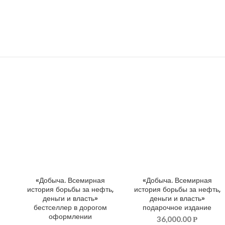
«Добыча. Всемирная
«Добыча. Всемирная
ДОБАВИТЬ В КОРЗИНУ
ДОБАВИТЬ В КОРЗИНУ
история борьбы за нефть,
история борьбы за нефть,
деньги и власть»
деньги и власть»
бестселлер в дорогом
подарочное издание
оформлении
36,000.00
Р