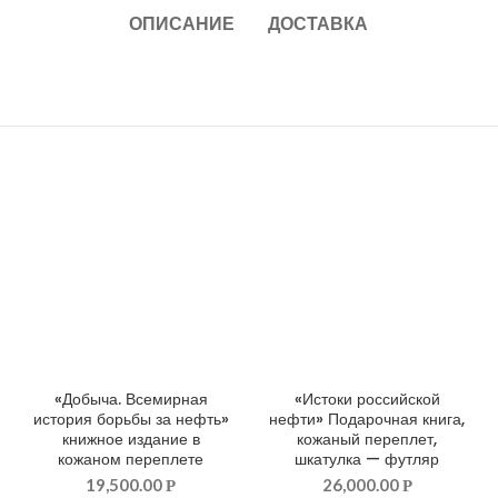
ОПИСАНИЕ
ДОСТАВКА
«Добыча. Всемирная
«Истоки российской
ДОБАВИТЬ В КОРЗИНУ
ДОБАВИТЬ В КОРЗИНУ
история борьбы за нефть»
нефти» Подарочная книга,
книжное издание в
кожаный переплет,
кожаном переплете
шкатулка — футляр
19,500.00
26,000.00
Р
Р