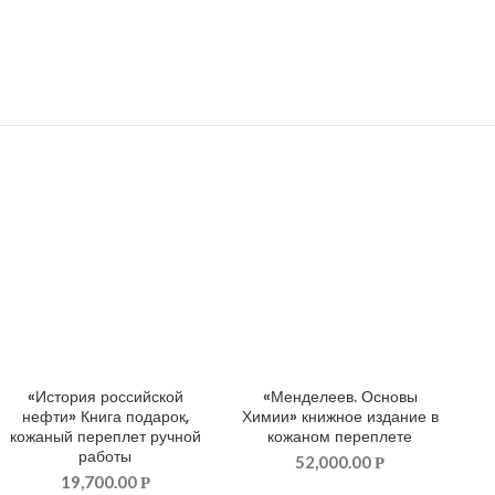
«История российской
«Менделеев. Основы
ДОБАВИТЬ В КОРЗИНУ
ДОБАВИТЬ В КОРЗИНУ
нефти» Книга подарок,
Химии» книжное издание в
кожаный переплет ручной
кожаном переплете
работы
52,000.00
Р
19,700.00
Р