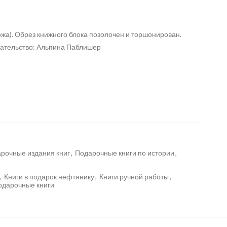
жа). Обрез книжного блока позолочен и торшонирован.
дательство: Альпина Паблишер
рочные издания книг
,
Подарочные книги по истории
,
,
Книги в подарок нефтянику
,
Книги ручной работы
,
одарочные книги