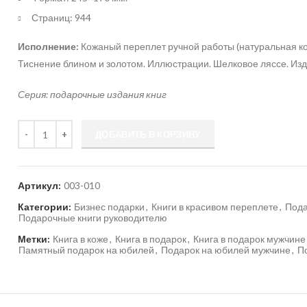
Страниц: 944
Исполнение:
Кожаный переплет ручной работы (натуральная ко
Тиснение блином и золотом. Иллюстрации. Шелковое ляссе. Из
Серия:
подарочные издания книг
Количество
ДОБАВИТЬ В КОРЗИНУ
Артикул:
003-010
Категории:
Бизнес подарки
,
Книги в красивом переплете
,
Пода
Подарочные книги руководителю
Метки:
Книга в коже
,
Книга в подарок
,
Книга в подарок мужчине
Памятный подарок на юбилей
,
Подарок на юбилей мужчине
,
П