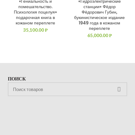
«Гениальность и
«Гидроэлектрические
ДОБАВИТЬ В КОРЗИНУ
ДОБАВИТЬ В КОРЗИНУ
помешательство.
станции» Фёдор
Психология поцелуя»
Фёдорович Губин,
подарочная книга в
букинистическое издание
кожаном переплете
1949 года в кожаном
переплете
35,100.00
Р
65,000.00
Р
ПОИСК