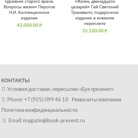
«Дневник старого врача.
«Жизнь двенадцати
ДОБАВИТЬ В КОРЗИНУ
ДОБАВИТЬ В КОРЗИНУ
Вопросы жизни» Пирогов
цезарей» Гай Светоний
Н.И. Коллекционное
Транквилл, подарочное
издание
издание в кожаном
переплете
42,000.00
Р
35,100.00
Р
КОНТАКТЫ
Условия доставки, пересылки
«Бук презент»
Phone: +7 (925) 099 46 10
Реквизиты компании
Политика конфиденциальности
Email:
magazin@book-present.ru