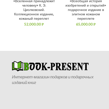
«Вселенная принадлежит
«Всеобщая история
ДОБАВИТЬ В КОРЗИНУ
ДОБАВИТЬ В КОРЗИНУ
человеку» К. Э.
изобретений и открытий»
Циолковский.
подарочное издание в
Коллекционное издание,
элитном кожаном
кожаный переплет
переплете
52,000.00
65,000.00
Р
Р
Интернет-магазин подарков и подарочных
изданий книг