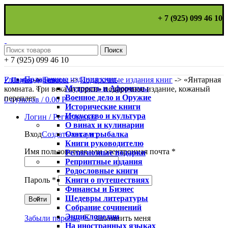
+ 7 (925) 099 46 10
Поиск
+ 7 (925) 099 46 10
Подарочные издания книг
Главная
->
Товары
->
Подарочные издания книг
->
«Янтарная
✓ Подбор подарка
Мудрость и Афоризмы
комната. Три века истории» подарочное издание, кожаный
Военное дело и Оружие
переплет
0
пунктов
/
0.00
Р
Исторические книги
Искусство и культура
Логин / Регистрация
О винах и кулинарии
Охота и рыбалка
Вход
Создать аккаунт
Книги руководителю
Имя пользователя или электронная почта
*
Религиозные подарки
Репринтные издания
Родословные книги
Книги о путешествиях
Пароль
*
Финансы и Бизнес
Шедевры литературы
Войти
Собрание сочинений
Энциклопедии
Забыли пароль?
Запомнить меня
На иностранных языках