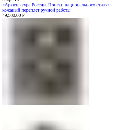
«Архитектура России. Поиски национального стиля»
кожаный переплет ручной работы
49,500.00
Р