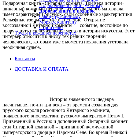
Подарочная книга «Янтарная комната. Три века истории»
Подарочные издания ученому
шикарный кожаный переплет из натурального материала,
Дорогие книги в подарок
имеет характерный рисунок, свои особенные характеристики.
Офицеру, военному
Рельефные узоры на коже и тиснение. Открытие
Моряку, капитану
воссозданной Янтарной комнаты — событие, достойное по
Строителю
праву занять исключительное место в истории искусства. Этот
Труды в кожаных переплетах
интерьер относится к числу тех редких творений
человеческих, которым уже с момента появления уготована
необычная судьба.
Контакты
ДОСТАВКА И ОПЛАТА
История знаменитого шедевра
насчитывает почти три века – от времени создания для
прусского короля роскошного Янтарного кабинета,
подаренного впоследствии русскому императору Петру I.
Привезенный в Россию и дополненный Янтарный кабинет
стал Янтарной комнатой – признанной жемчужиной
императорского дворца в Царском Селе. Во время Великой