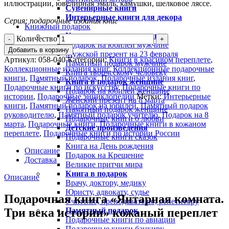
иллюстрации, ювелирная эмаль, камушки, шелковое ляссе.
Сувенирные книги
Интерьерные книги для декора
Серия: подарочные издания книг
Книжный подарок
Книга в подарок мужчине
Количество
Подарок на юбилей мужчине
Добавить в корзину
Мужской презент на 23 февраля
Артикул:
058-040
Категории:
Книги в красивом переплете
,
Памятный подарок мужчине
Коллекционные издания книг
,
Коллекционные подарочные
Книга творческому человеку
книги
,
Памятный подарок
,
Подарочные издания книг
,
Книга в подарок женщине
Подарочные книги по искусству
,
Подарочные книги по
Подарок на юбилей женщине
истории
,
Подарочные энциклопедии
Метки:
Интерьерные
Женский презент на 8 марта
книги
,
Памятный подарок на юбилей
,
Памятный подарок
Памятный подарок женщине
руководителю
,
Памятный подарок учителю
,
Подарок на 8
Подарочные книги о любви
марта
,
Подарочные книги
,
Подарочные книги в кожаном
Детские произведения
переплете
,
Подарочные книги по истории России
Подарочные книги сказок
Книга на День рождения
Описание
Подарок на Крещение
Доставка
Великие притчи мира
Книга в подарок
Описание
Врачу, доктору, медику
Юристу, адвокату, судье
Подарочная книга «Янтарная комната.
Учителю, преподавателю, репетитору
Три века истории» кожаный переплет
Памятный подарок
Подарочные книги по авиации
Подарочные книги банкиру