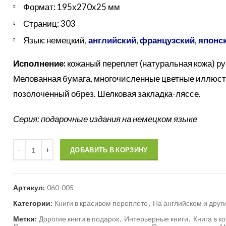
Формат: 195х270х25 мм
Страниц: 303
Язык: немецкий,
английский
,
французский
,
японс
Исполнение:
кожаный переплет (натуральная кожа) ру
Мелованная бумага, многочисленные цветные иллюст
позолоченный обрез. Шелковая закладка-ляссе.
Серия: подарочные издания на немецком языке
Количество
ДОБАВИТЬ В КОРЗИНУ
Артикул:
060-005
Категории:
Книги в красивом переплете
,
На английском и друг
Метки:
Дорогие книги в подарок
,
Интерьерные книги
,
Книга в к