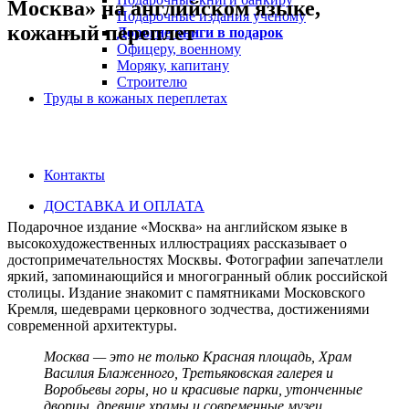
Москва» на английском языке,
Подарочные издания ученому
кожаный переплет
Дорогие книги в подарок
Офицеру, военному
Моряку, капитану
Строителю
Труды в кожаных переплетах
Контакты
ДОСТАВКА И ОПЛАТА
Подарочное издание «Москва» на английском языке в
высокохудожественных иллюстрациях рассказывает о
достопримечательностях Москвы. Фотографии запечатлели
яркий, запоминающийся и многогранный облик российской
столицы. Издание знакомит с памятниками Московского
Кремля, шедеврами церковного зодчества, достижениями
современной архитектуры.
Москва — это не только Красная площадь, Храм
Василия Блаженного, Третьяковская галерея и
Воробьевы горы, но и красивые парки, утонченные
дворцы, древние храмы и современные музеи.