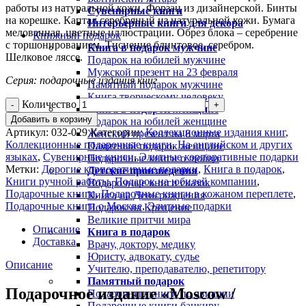
работы из натуральной кожи. Форзац из дизайнерской. Бинты
Сувенирные книги
на корешке. Каптал серебряный из натуральной кожи. Бумага
Интерьерные книги для декора
мелованная, цветные иллюстрации. Обрез блока – серебрение
Книжный подарок
с торшонированием. Тиснение блинтовое, серебром.
Книга в подарок мужчине
Шелковое ляссе.
Подарок на юбилей мужчине
Мужской презент на 23 февраля
Серия: подарочные издания книг
Памятный подарок мужчине
Книга творческому человеку
Количество
Книга в подарок женщине
Добавить в корзину
Подарок на юбилей женщине
Артикул:
032-029
Категории:
Коллекционные издания книг
,
Женский презент на 8 марта
Коллекционные подарочные книги
,
На английском и других
Памятный подарок женщине
языках
,
Сувенирные книги
,
Элитные корпоративные подарки
Подарочные книги о любви
Метки:
Дорогие корпоративные подарки
,
Книга в подарок
,
Детские произведения
Книги ручной работы
,
Подарок на юбилей компании
,
Подарочные книги сказок
Подарочные книги
,
Подарочные книги в кожаном переплете
,
Книга на День рождения
Подарочные книги о Москве
,
Элитные подарки
Подарок на Крещение
Великие притчи мира
Описание
Книга в подарок
Доставка
Врачу, доктору, медику
Юристу, адвокату, судье
Описание
Учителю, преподавателю, репетитору
Памятный подарок
Подарочное издание «Moscow /
Подарочные книги по авиации
Подарочные книги банкиру