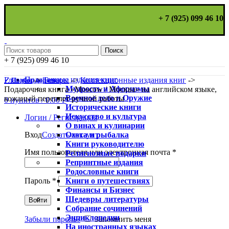
+ 7 (925) 099 46 10
Поиск
+ 7 (925) 099 46 10
Подарочные издания книг
Главная
->
Товары
->
Коллекционные издания книг
->
✓ Подбор подарка
Мудрость и Афоризмы
Подарочная книга «Moscow / Москва» на английском языке,
Военное дело и Оружие
кожаный переплет ручной работы
0
пунктов
/
0.00
Р
Исторические книги
Искусство и культура
Логин / Регистрация
О винах и кулинарии
Охота и рыбалка
Вход
Создать аккаунт
Книги руководителю
Имя пользователя или электронная почта
*
Религиозные подарки
Репринтные издания
Родословные книги
Книги о путешествиях
Пароль
*
Финансы и Бизнес
Шедевры литературы
Войти
Собрание сочинений
Энциклопедии
Забыли пароль?
Запомнить меня
На иностранных языках