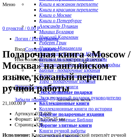
Книги в кожаном переплете
Меню
Книги в красивом переплете
Книги о Москве
Книги о Петербурге
Александр Пушкин
0
пунктов
/
0.00
Р
Михаил Булгаков
Николай Карамзин
Логин / Регистрация
Увеличить
Роберт Грин
Никколо Макиавелли
Вход
Создать аккаунт
Подарочная книга «Moscow /
Антология Сатиры и Юмора
Великие мыслители и философы
Имя пользователя или электронная почта
*
Москва» на английском
Искусство войны. Великие полководцы
Библия - подарочные издания
языке, кожаный переплет
Коран - подарочные издания
Пароль
*
Тора - подарочные издания
ручной работы
Дорогие эксклюзивные книги
Войти
Эксклюзивные подарки
Эксклюзивный подарок руководителю
Забыли пароль?
Запомнить меня
21,100.00
Р
Коллекционные книги
Коллекционные книги по истории
Артикул: 032-029
Дорогие подарочные издания
Формат: 195х275х25 мм.
Дорогие элитные Библии
Страниц: 320
Дорогие элитные книги
Книги ручной работы
Исполнение:
Классический европейский переплёт ручной
Балтийский янтарь