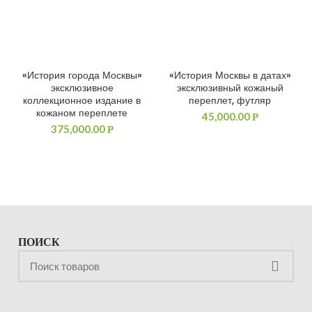
«История города Москвы»
«История Москвы в датах»
ДОБАВИТЬ В КОРЗИНУ
ДОБАВИТЬ В КОРЗИНУ
эксклюзивное
эксклюзивный кожаный
коллекционное издание в
переплет, футляр
кожаном переплете
45,000.00
Р
375,000.00
Р
ПОИСК