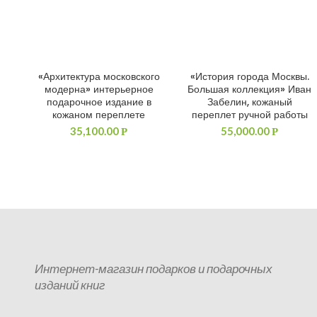
«Архитектура московского
«История города Москвы.
ДОБАВИТЬ В КОРЗИНУ
ДОБАВИТЬ В КОРЗИНУ
модерна» интерьерное
Большая коллекция» Иван
подарочное издание в
Забелин, кожаный
кожаном переплете
переплет ручной работы
35,100.00
55,000.00
Р
Р
Интернет-магазин подарков и подарочных
изданий книг