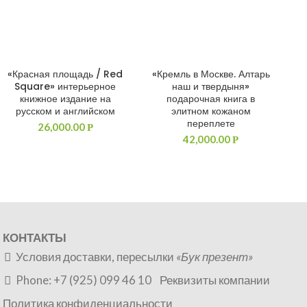
«Красная площадь / Red
«Кремль в Москве. Алтарь
ДОБАВИТЬ В КОРЗИНУ
ДОБАВИТЬ В КОРЗИНУ
Square» интерьерное
наш и твердыня»
книжное издание на
подарочная книга в
русском и английском
элитном кожаном
переплете
26,000.00
Р
42,000.00
Р
КОНТАКТЫ
Условия доставки, пересылки
«Бук презент»
Phone: +7 (925) 099 46 10
Реквизиты компании
Политика конфиденциальности