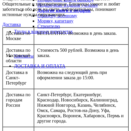
Общительные и харизматичные. Близнецы умеют и любят
Подарочные издания ученому
заботиться обо всех на свете, наблюдательны, понимают
Дорогие книги в подарок
истинные нужды окружающих.
Офицеру, военному
Моряку, капитану
Доставка
Строителю
Труды в кожаных переплетах
Доставка по
БЕСПЛАТНО. Возможна в день заказа.
Москве
Доставка по
Стоимость 500 рублей. Возможна в день
Московской
заказа.
Контакты
области
ДОСТАВКА И ОПЛАТА
Доставка в
Возможна на следующий день при
Санкт-
оформлении заказа до 15:00.
Петербург
Доставка по
Санкт-Петербург, Екатеринбург,
городам
Краснодар, Новосибирск, Калининград,
России
Нижний Новгород, Казань, Челябинск,
Омск, Самара, Ростов-на-Дону, Уфа,
Красноярск, Воронеж, Хабаровск, Пермь и
другие города.