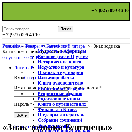
+ 7 (925) 099 46 10
Поиск
+ 7 (925) 099 46 10
Подарочные издания книг
Главная
->
Товары
->
Балтийский янтарь
->
«Знак зодиака
✓ Подбор подарка
Мудрость и Афоризмы
Близнецы» панно из балтийского янтаря
Военное дело и Оружие
0
пунктов
/
0.00
Р
Исторические книги
Искусство и культура
Логин / Регистрация
О винах и кулинарии
Охота и рыбалка
Вход
Создать аккаунт
Книги руководителю
Имя пользователя или электронная почта
*
Религиозные подарки
Репринтные издания
Родословные книги
Книги о путешествиях
Пароль
*
Финансы и Бизнес
Увеличить
Шедевры литературы
Войти
Собрание сочинений
«Знак зодиака Близнецы»
Энциклопедии
Забыли пароль?
Запомнить меня
На иностранных языках