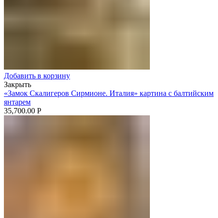
Добавить в корзину
Закрыть
«Замок Скалигеров Сирмионе. Италия» картина с балтийским
янтарем
35,700.00
Р