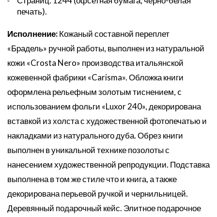
Страниц: 1244 (офсетная бумага, черно-белая
печать).
Исполнение:
Кожаный составной переплет
«Брадель» ручной работы, выполнен из натуральной
кожи «Crosta Nero» производства итальянской
кожевенной фабрики «Carisma». Обложка книги
оформлена рельефным золотым тиснением, c
использованием фольги «Luxor 240», декорирована
вставкой из холста с художественной фотопечатью и
накладками из натурального дуба. Обрез книги
выполнен в уникальной технике позолоты с
нанесением художественной репродукции. Подставка
выполнена в том же стиле что и книга, а также
декорирована перьевой ручкой и чернильницей.
Деревянный подарочный кейс. Элитное подарочное