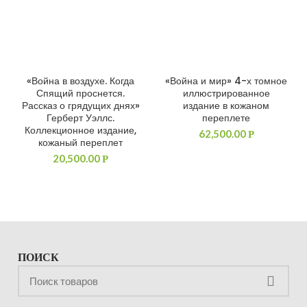
«Война в воздухе. Когда
«Война и мир» 4-х томное
ДОБАВИТЬ В КОРЗИНУ
ДОБАВИТЬ В КОРЗИНУ
Спящий проснется.
иллюстрированное
Рассказ о грядущих днях»
издание в кожаном
Герберт Уэллс.
переплете
Коллекционное издание,
62,500.00
Р
кожаный переплет
20,500.00
Р
ПОИСК