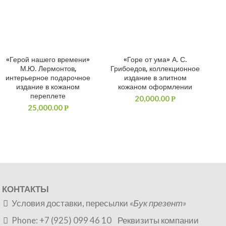
«Герой нашего времени»
«Горе от ума» А. С.
ДОБАВИТЬ В КОРЗИНУ
ДОБАВИТЬ В КОРЗИНУ
М.Ю. Лермонтов,
Грибоедов, коллекционное
интерьерное подарочное
издание в элитном
издание в кожаном
кожаном оформлении
переплете
20,000.00
Р
25,000.00
Р
КОНТАКТЫ
Условия доставки, пересылки
«Бук презент»
Phone: +7 (925) 099 46 10
Реквизиты компании