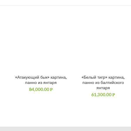
«Атакующий бык» картина,
«Белый тигр» картина,
ДОБАВИТЬ В КОРЗИНУ
ДОБАВИТЬ В КОРЗИНУ
панно из янтаря
панно из балтийского
янтаря
84,000.00
Р
61,300.00
Р