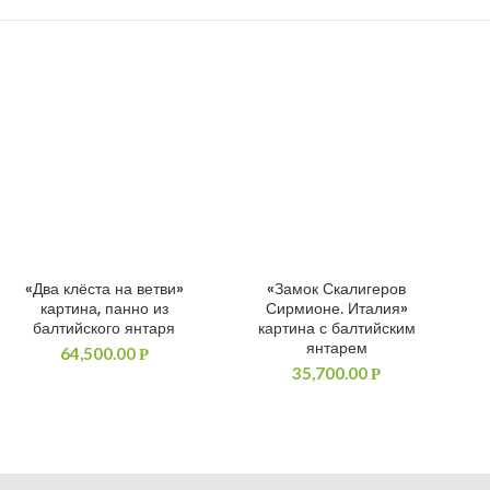
«Два клёста на ветви»
«Замок Скалигеров
ДОБАВИТЬ В КОРЗИНУ
ДОБАВИТЬ В КОРЗИНУ
картина, панно из
Сирмионе. Италия»
балтийского янтаря
картина с балтийским
янтарем
64,500.00
Р
35,700.00
Р