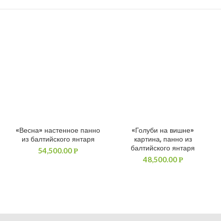
«Весна» настенное панно
«Голуби на вишне»
ДОБАВИТЬ В КОРЗИНУ
ДОБАВИТЬ В КОРЗИНУ
из балтийского янтаря
картина, панно из
балтийского янтаря
54,500.00
Р
48,500.00
Р