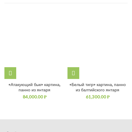
«Атакующий бык» картина,
«Белый тигр» картина, панно
панно из янтаря
из балтийского янтаря
84,000.00
61,300.00
Р
Р