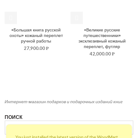
«Большая книга русской
«Великие русские
охоты» кожаный переплет
путешественники»
ручной работы
эксклюзивный кожаный
переплет, футляр
27,900.00
Р
42,000.00
Р
Интернет-магазин подарков и подарочных изданий книг
ПОИСК
You just installed the latest version of the WoodMart