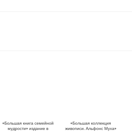
«Большая книга семейной
«Большая коллекция
ДОБАВИТЬ В КОРЗИНУ
ДОБАВИТЬ В КОРЗИНУ
мудрости» издание в
живописи. Альфонс Муха»