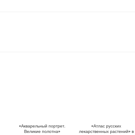
«Акварельный портрет.
«Атлас русских
ДОБАВИТЬ В КОРЗИНУ
ДОБАВИТЬ В КОРЗИНУ
Великие полотна»
лекарственных растений» в