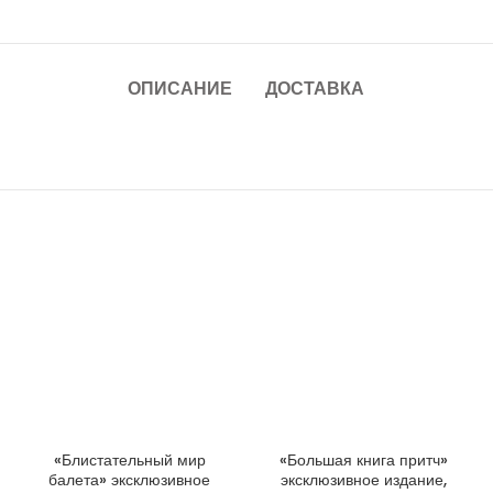
ОПИСАНИЕ
ДОСТАВКА
«Блистательный мир
«Большая книга притч»
ДОБАВИТЬ В КОРЗИНУ
ДОБАВИТЬ В КОРЗИНУ
балета» эксклюзивное
эксклюзивное издание,