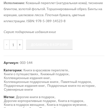
Исполнение:
Кожаный переплет (натуральная кожа), тиснение
блинтом, золотой фольгой. Торшонированный обрез. Бинты на
корешке, шелковое ляссе. Плотная бумага, цветные
иллюстрации. ISBN: 978-5-389-14523-8
Серия: подарочные издания книг
Количество
ДОБАВИТЬ В КОРЗИНУ
Артикул:
003-144
Категории:
Книги в красивом переплете
,
Книги о путешествиях
,
Книжный подарок
,
Коллекционные издания книг
,
Коллекционные подарочные книги
,
Памятный подарок
,
Подарочные издания книг
,
Подарочные книги по истории
,
Сувенирные книги
Метки:
Дорогие книги в подарок
,
Дорогие корпоративные подарки
,
Книга в подарок
,
Книга в подарок женщине
,
Книга в подарок мужчине
,