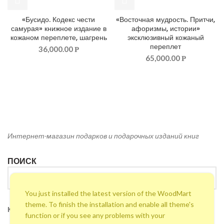
«Бусидо. Кодекс чести
«Восточная мудрость. Притчи,
самурая» книжное издание в
афоризмы, истории»
кожаном переплете, шагрень
эксклюзивный кожаный
переплет
36,000.00
Р
65,000.00
Р
Интернет-магазин подарков и подарочных изданий книг
ПОИСК
You just installed the latest version of the WoodMart
theme. To finish the installation and enable all theme's
КОНТАКТЫ
function or if you see any problems with your
Условия доставки, пересылки
«Бук презент»