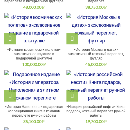
переплете и интерьерном футляре
переплет
48,000.00
38,750.00
Р
Р
«История космических полетов»
«История Москвы в датах»
эксклюзивное издание в
эксклюзивный кожаный переплет,
подарочной шкатулке
футляр
100,000.00
45,000.00
Р
Р
«История Наполеона» подарочная
«История российской нефти» Книга
коллекционная книга в кожаном
подарок, кожаный переплет ручной
переплете ручной работы
работы
35,100.00
19,700.00
Р
Р